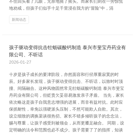
不住回头看了几眼，无奈地摇了摇头。而家长们则在一旁惊慌
地劝戒，但孩子们似乎十足千里浸在我方的“冒险”中，涓
新闻动态
孩子驱动变得抗击牡蛎碳酸钙制造 泰兴市斐宝丹药业有
限公司、不听话
2026-01-27
十岁是孩子成长的要津阶段，亦然面容和行径厚重寂寞的时
辰。好多家长发现，孩子驱动变得抗击、不听话，以致时时顶
撞、间隔融合。这种风物固然常见牡蛎碳酸钙制造 泰兴市斐宝
丹药业有限公司，但贬责欠妥容易激发亲子矛盾。 当先，家长
依次略这是孩子自我意志增强的进展，而非有益对抗。此时应
保抓耐性，幸免以强硬派头压制，不然可能欺人自欺。其次，
设立细致的调换渠谈很热切。家长不错多倾听孩子的念念法，
赐与尊重，让孩子感受到被领会，从而更餍足融合。 同期，设
定明确的法令和范围也必不成少。孩子需要了了的指挥，知谈