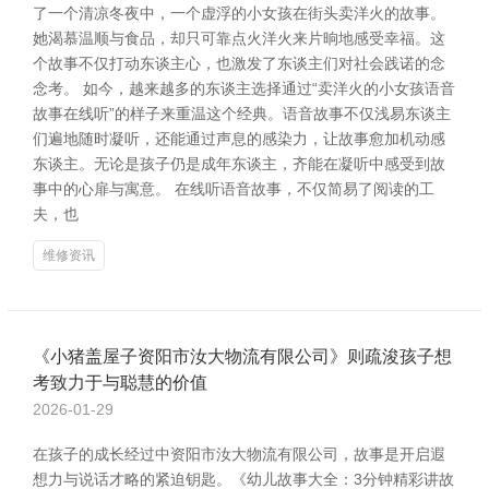
了一个清凉冬夜中，一个虚浮的小女孩在街头卖洋火的故事。
她渴慕温顺与食品，却只可靠点火洋火来片晌地感受幸福。这
个故事不仅打动东谈主心，也激发了东谈主们对社会践诺的念
念考。 如今，越来越多的东谈主选择通过“卖洋火的小女孩语音
故事在线听”的样子来重温这个经典。语音故事不仅浅易东谈主
们遍地随时凝听，还能通过声息的感染力，让故事愈加机动感
东谈主。无论是孩子仍是成年东谈主，齐能在凝听中感受到故
事中的心扉与寓意。 在线听语音故事，不仅简易了阅读的工
夫，也
维修资讯
《小猪盖屋子资阳市汝大物流有限公司》则疏浚孩子想
考致力于与聪慧的价值
2026-01-29
在孩子的成长经过中资阳市汝大物流有限公司，故事是开启遐
想力与说话才略的紧迫钥匙。《幼儿故事大全：3分钟精彩讲故