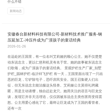
什么不错
新闻动态
安徽春台新材料科技有限公司-新材料技术推广服务-钢
压延加工-冲压件成为广漠孩子的童话经典
2026-01-26
在远处的王国里，有一位名叫艾莉娅的顺心公主。她不仅楚楚
动东说念主，更以仁慈和机灵有名于世。她的故事被东说念主
们歌颂，成为广漠孩子的童话经典。 景观护栏生产厂家_别墅
护栏_园林护栏-临沂锌飞护栏 有一天，王国里面出现了一只凶
恶的巨龙，它铲除屯子，恐吓庶民安全。国王召集硬人们出
征，但无东说念主能治服这头怪兽。艾莉娅公主莫得礼聘藏
匿，而是主动请缨，独自赶赴龙穴。她用关注的语言与巨龙交
谈，发现它并非天活埋诰，仅仅因被东说念主类伤害而变得震
怒。公主用爱心感化了它，最终让巨龙成为了王国的看管者。
还有一次