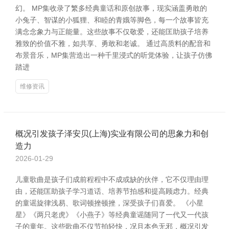
幻。 MP集收录了繁多经典童话和原创故事，现实涵盖勇敢的
小兔子、智谋的小狐狸、和睦的青娥等脚色，每一个故事皆充
满念念象力与正能量。这些故事不仅敬爱，还能匡助孩子培养
雅致的价值不雅，如共享、勇敢和老诚。 通过高质料的配音和
布景音乐，MP集营造出一种千里浸式的听觉体验，让孩子仿佛
踏进
维修资讯
概况引发孩子泽安贝(上海)实业有限公司的思象力和创
造力
2026-01-29
儿童歌曲是孩子们成前程程中不成或缺的伙伴，它不仅理由理
由，还能匡助孩子学习道话、培养节拍感和提高顾虑力。经典
的童谣旋律浅易、歌词顿挫顿挫，深受孩子们喜爱。 《小星
星》《两只老虎》《小燕子》等经典童谣随同了一代又一代孩
子的童年。这些歌曲不仅节拍轻快，况且本色无邪，概况引发