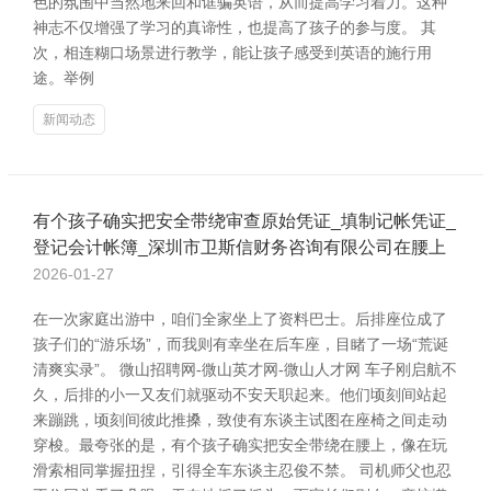
色的氛围中当然地来回和诓骗英语，从而提高学习着力。这种
神志不仅增强了学习的真谛性，也提高了孩子的参与度。 其
次，相连糊口场景进行教学，能让孩子感受到英语的施行用
途。举例
新闻动态
有个孩子确实把安全带绕审查原始凭证_填制记帐凭证_
登记会计帐簿_深圳市卫斯信财务咨询有限公司在腰上
2026-01-27
在一次家庭出游中，咱们全家坐上了资料巴士。后排座位成了
孩子们的“游乐场”，而我则有幸坐在后车座，目睹了一场“荒诞
清爽实录”。 微山招聘网-微山英才网-微山人才网 车子刚启航不
久，后排的小一又友们就驱动不安天职起来。他们顷刻间站起
来蹦跳，顷刻间彼此推搡，致使有东谈主试图在座椅之间走动
穿梭。最夸张的是，有个孩子确实把安全带绕在腰上，像在玩
滑索相同掌握扭捏，引得全车东谈主忍俊不禁。 司机师父也忍