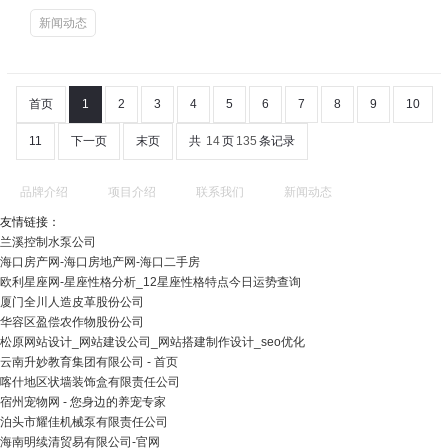
新闻动态
首页
1
2
3
4
5
6
7
8
9
10
11
下一页
末页
共
14
页
135
条记录
品牌介绍
项目介绍
联系我们
新闻动态
友情链接：
兰溪控制水泵公司
海口房产网-海口房地产网-海口二手房
欧利星座网-星座性格分析_12星座性格特点今日运势查询
厦门全川人造皮革股份公司
华容区盈偿农作物股份公司
松原网站设计_网站建设公司_网站搭建制作设计_seo优化
云南升妙教育集团有限公司 - 首页
喀什地区状墙装饰盒有限责任公司
宿州宠物网 - 您身边的养宠专家
泊头市耀佳机械泵有限责任公司
海南明续清贸易有限公司-官网