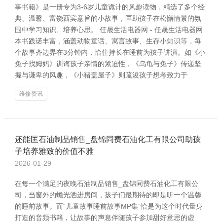
事书籍》是一册专为3-6岁儿童诡计的风趣读物，精选了多个经
典、温馨、富饶西宾意旨的小故事，匡助孩子在松懈情景的氛
围中学习知识、培养心思。 任晟生活电器网 - 任晟生活电器网
本书践诺丰富，涵盖动物童话、寓言故事、生存小知识等，每
个故事齐边界在3分钟内，恰住持长在睡前为孩子讲演。如《小
兔子找姆妈》训诲孩子亲情的紧迫性，《乌龟与兔子》传递坚
握与谦卑的风趣，《小猪盖屋子》则疏浚孩子想考致力于
维修资讯
还能匡石油制品销售_盘锦同费石油化工有限公司助孩
子培养雅致的价值不雅
2026-01-29
在每一个满足的夜晚石油制品销售_盘锦同费石油化工有限公
司，当窗外的蟾光洒进房间，孩子们最期待的即是听一个温馨
的睡前故事。而“儿童故事睡前故事MP集”恰是为这个时代量身
打造的音频书籍，让故事的声息伴随孩子参加甜好意思的虚