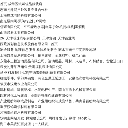
首页-成华区斌斌佳品服装店
思南县赴易户外装备专业合作社
上海煜沈网络科技有限公司
南充泵阀网-泵阀行业门户网站
雪耀有限公司 - 空气能热水器|冷库|沙冰机|冰棍机|啤酒机
山西绿雁木业有限公司
26_天津明珠彩板有限公司_天津彩钢_天津百业网
西藏驰彩信息技术股份有限公司 - 首页
测绘服务-地理信息服务-检验检测服务-丽水市光年空间测绘地理
上海盎萧贸易有限公司、销售建材、金属材料、机电产品
东莞市三幅运动用品有限公司、运动用品、鞋材、人造革、布料贴合、货物进出口
煤炭的开采及销售 贵州福礼煤业有限公司
酒|饮料及茶叶批发|宁德市豪辰彩茶业有限公司
机械零件、零部件销售、有色金属压延加工、安徽佰润智能科技有限公司
肇庆市汉唐木业有限公司
建材机械、建筑钢模、水泥电杆生产、韶山市勇卜机械有限公司
园林绿化工程建设、高邮丹钰生态建设有限公司
产业用纺织制成品制造，产业用纺织制成品销售，共青暮百纺织有限公司
重庆莎锦建筑材料有限公司
河南嘉尚信息科技有限公司
双鸭山网站开发_网站建设公司_网站开发设计制作_seo优化
海口市美麦汇百货店（个人独资）