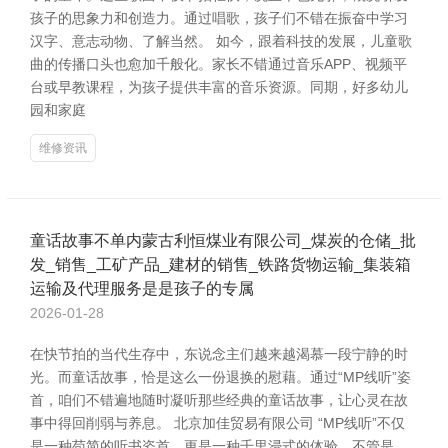
孩子的思象力和创造力。通过唱歌，孩子们不错在振奋中学习
汉字、意志动物、了解当然。 如今，跟着科技的发展，儿童歌
曲的传播口头也愈加千般化。家长不错通过音乐APP、视频平
台或早教课程，为孩子提供丰富的音乐资源。同期，好多幼儿
园和家庭
维修资讯
童话故事不单内蒙古利恒煤业有限公司_煤炭的仓储_批
发_销售_工矿产品_建材的销售_铁路货物运输_集装箱
运输及代理服务是是孩子的专属
2026-01-28
在快节拍的当代生存中，东说念主们越来越渴慕一段宁静的时
光。而童话故事，恰是这么一份退换的慰藉。通过“MP线听”姿
首，咱们不错遍地随时凝听那些经典的童话故事，让心灵在故
事中得回削弱与养息。 北京加佳贸易有限公司 “MP线听”不仅
是一种苟简的听书姿首，更是一种千里浸式的体验。不管是