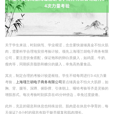
关于学生来说，时刻病笃、学业艰涩，念念要快速锤真金不怕火肌
肉，需要科学合理地安排考验计较。领先上海瑾兰胡电子商务有限
公司，要注意饮食搭配，保证饱和的卵白质摄入，如鸡蛋、牛奶、
瘦肉等，同期摈弃脂肪和糖分的摄入，幸免高热量食品。
其次，制定合理的考验计较是枢纽。学生不错每周进行3-4次力量
考验，
上海瑾兰胡电子商务有限公司
要点锤真金不怕火大肌群，如
胸、背、腿等。深蹲、俯卧撑、引体朝上、哑铃考验等齐是灵验的
增肌形式。每次考验时刻摈弃在45分钟傍边，幸免过度疲倦。
此外，充足的寝息和休息也特殊迫切。肌肉是在休息中孕育的，每
天保证7-8小时的寝息有助于躯壳规复和肌肉增长。