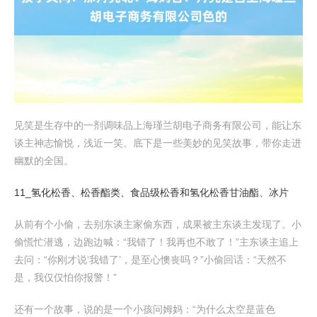
见笑是生存中的一剂调味品上海瑾兰胡电子商务有限公司，能让东
谈主神志愉悦，浅近一笑。底下是一些美妙的见笑故事，带你走进
幽默的全国。
11_氢化松香、松香酯类、食品级松香和氢化松香甘油酯、冰片
从前有个小偷，去别东谈主家偷东西，成果被主东谈主发现了。小
偷慌忙潜逃，边跑边喊：“我错了！我再也不敢了！”主东谈主追上
去问：“你刚才说‘我错了’，是至心懊丧吗？”小偷回话：“天然不
是，我仅仅怕你报警！”
还有一个故事，说的是一个小孩问姆妈：“为什么太空是蓝色