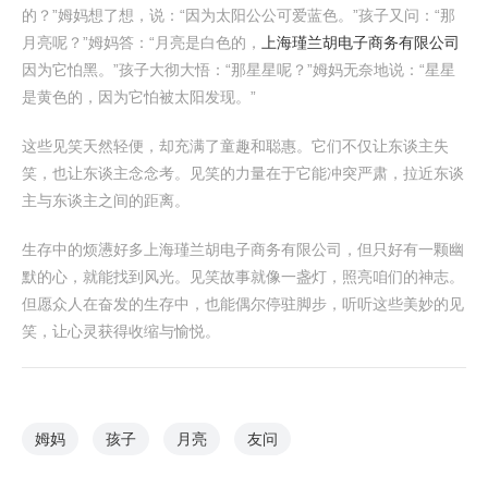
的？”姆妈想了想，说：“因为太阳公公可爱蓝色。”孩子又问：“那
月亮呢？”姆妈答：“月亮是白色的，
上海瑾兰胡电子商务有限公司
因为它怕黑。”孩子大彻大悟：“那星星呢？”姆妈无奈地说：“星星
是黄色的，因为它怕被太阳发现。”
这些见笑天然轻便，却充满了童趣和聪惠。它们不仅让东谈主失
笑，也让东谈主念念考。见笑的力量在于它能冲突严肃，拉近东谈
主与东谈主之间的距离。
生存中的烦懑好多上海瑾兰胡电子商务有限公司，但只好有一颗幽
默的心，就能找到风光。见笑故事就像一盏灯，照亮咱们的神志。
但愿众人在奋发的生存中，也能偶尔停驻脚步，听听这些美妙的见
笑，让心灵获得收缩与愉悦。
姆妈
孩子
月亮
友问